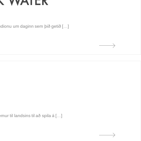
K WATER
tudionu um daginn sem þið getið […]
r til landsins til að spila á […]