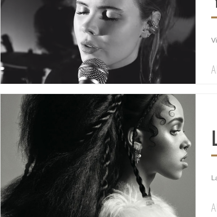
V
A
La
A