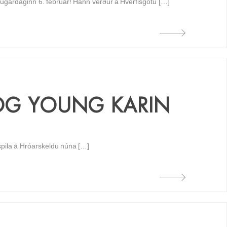
gardaginn 6. febrúar! Hann verður á Hverfisgötu […]
OG YOUNG KARIN
 spila á Hróarskeldu núna […]