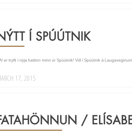
NÝTT Í SPÚÚTNIK
! er tryllt í nýja hattinn minn úr Spúútnik! Við í Spúútnik á Laugavegin
ARCH 17, 2015
FATAHÖNNUN / ELÍSABE