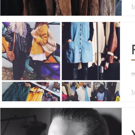
M
!
M