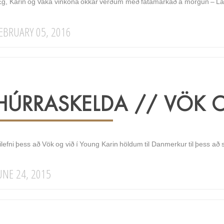
g, Karin og Vaka vinkona okkar verðum með fatamarkað á morgun – Lau
EBRUARY 05, 2016
HÚRRASKELDA // VÖK 
tilefni þess að Vök og við í Young Karin höldum til Danmerkur til þess að
UNE 24, 2015