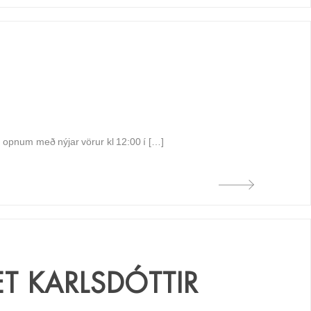
um opnum með nýjar vörur kl 12:00 í […]
T KARLSDÓTTIR