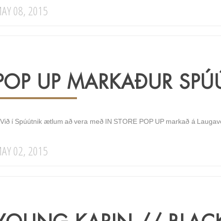
AY 08, 2015
POP UP MARKAÐUR SPÚ
!!Við í Spúútnik ætlum að vera með IN STORE POP UP markað á Laugave
AY 02, 2015