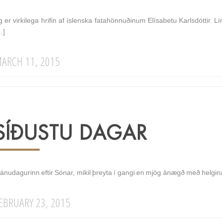
g er virkilega hrifin af íslenska fatahönnuðinum Elísabetu Karlsdóttir.
…]
ARCH 11, 2015
SÍÐUSTU DAGAR
ánudagurinn eftir Sónar, mikil þreyta í gangi en mjög ánægð með helgina –
EBRUARY 23, 2015