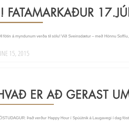
!! FATAMARKAÐUR 17.JÚN
ll fötin á myndunum verða til sölu! Við Sveinsdætur – með Hönnu Soffíu
UNE 15, 2015
HVAÐ ER AÐ GERAST UM
ÖSTUDAGUR: Það verður Happy Hour í Spúútnik á Laugavegi í dag föstu