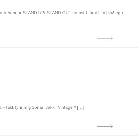
 Línan hennar STAND UP/ STAND OUT kom­st í úr­slit í alþjóðlegu
 takk fyrir mig Sónar! Jakki: Vintage // […]