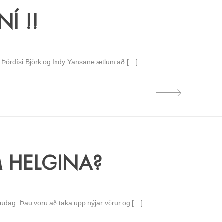
Í !!
, Þórdísi Björk og Indy Yansane ætlum að […]
 HELGINA?
dag. Þau voru að taka upp nýjar vörur og […]