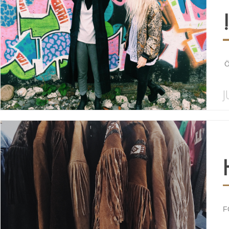
Ö
J
F