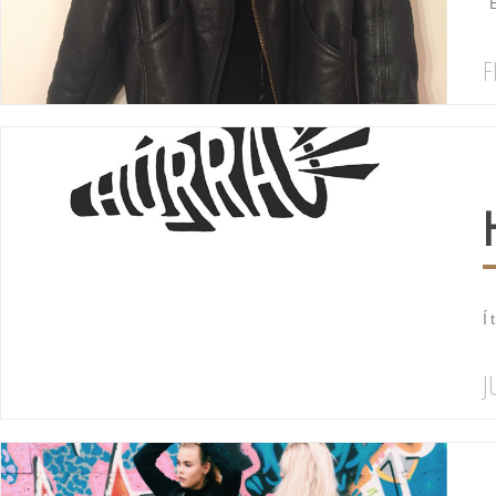
É
F
Í 
J