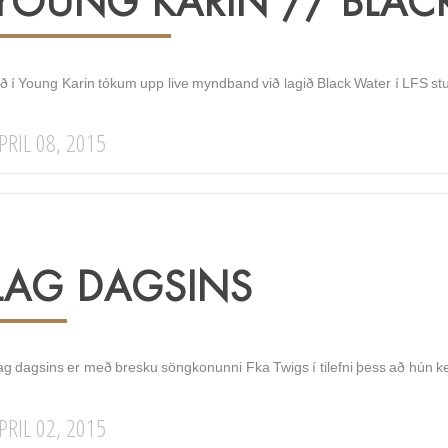
YOUNG KARIN // BLAC
ið í Young Karin tókum upp live myndband við lagið Black Water í LFS s
PRIL 08, 2015
LAG DAGSINS
g dagsins er með bresku söngkonunni Fka Twigs í tilefni þess að hún kemu
PRIL 02, 2015