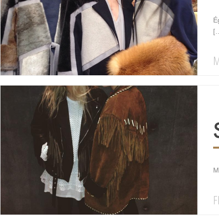
É
[
M
M
F