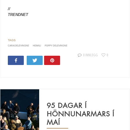
//
TRENDNET
CARA DELEVINGNE
HEIMILI
POPPY DELEVINGNE
0 INNLEGG
0
Share
Tweet
Pin
95 DAGAR Í
HÖNNUNARMARS Í
MAÍ