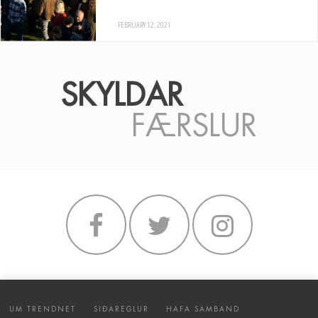
FEBRUARY 12, 2021
SKYLDAR
FÆRSLUR
UM TRENDNET
SIÐAREGLUR
HAFA SAMBAND