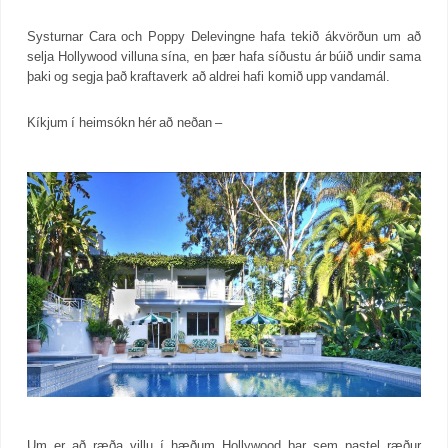
Systurnar Cara och Poppy Delevingne hafa tekið ákvörðun um að
selja Hollywood villuna sína, en þær hafa síðustu ár búið undir sama
þaki og segja það kraftaverk að aldrei hafi komið upp vandamál.
Kíkjum í heimsókn hér að neðan –
Um er að ræða villu í hæðum Hollywood þar sem pastel ræður