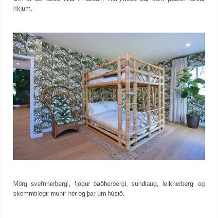
ríkjum.
Mörg svefnherbergi, fjögur baðherbergi, sundlaug, leikherbergi og
skemmtilegir munir hér og þar um húsið.