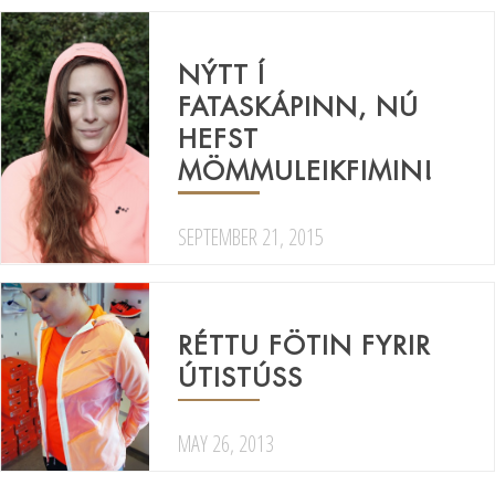
NÝTT Í
FATASKÁPINN, NÚ
HEFST
MÖMMULEIKFIMIN!
SEPTEMBER 21, 2015
RÉTTU FÖTIN FYRIR
ÚTISTÚSS
MAY 26, 2013