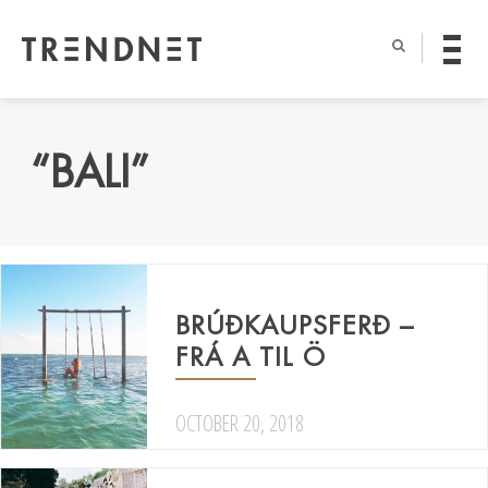
“BALI”
BRÚÐKAUPSFERÐ –
FRÁ A TIL Ö
OCTOBER 20, 2018