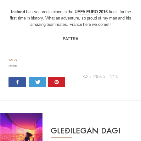
Iceland
has secured a place in the
UEFA EURO 2016
finals for the
first time in history. What an adventure, so proud of my man and his
amazing teammates. France here we come!!
PATTRA
EM2016
3 INNLEGG
35
Share
Tweet
Pin
47
GLEÐILEGAN DAG!