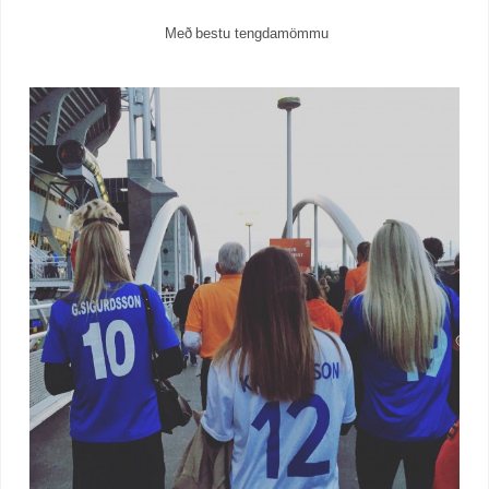
Með bestu tengdamömmu