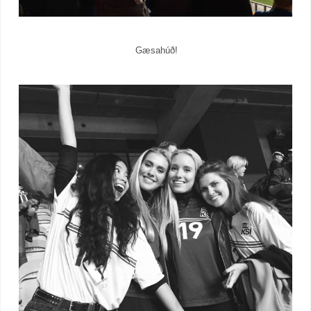
Gæsahúð!