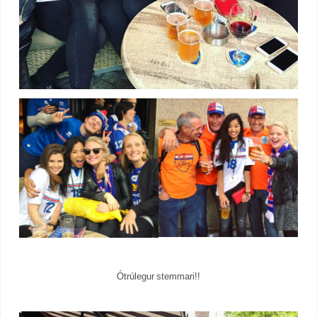
Ótrúlegur stemmari!!