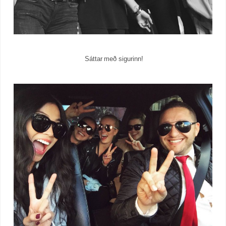
Sáttar með sigurinn!