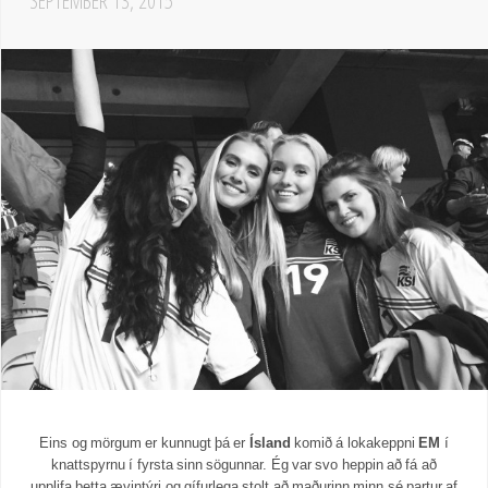
SEPTEMBER 13, 2015
Eins og mörgum er kunnugt þá er
Ísland
komið á lokakeppni
EM
í
knattspyrnu í fyrsta sinn sögunnar. Ég var svo heppin að fá að
upplifa þetta ævintýri og gífurlega stolt að maðurinn minn sé partur af