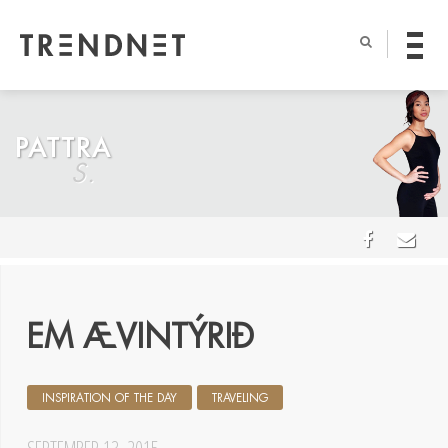
PATTRA
S.
EM ÆVINTÝRIÐ
INSPIRATION OF THE DAY
TRAVELING