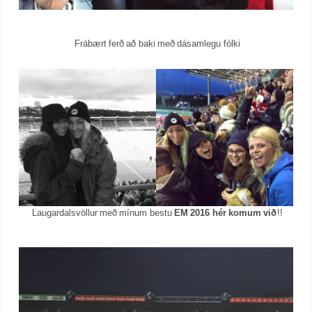
Frábært ferð að baki með dásamlegu fólki
Laugardalsvöllur með mínum bestu
EM 2016 hér komum við
!!