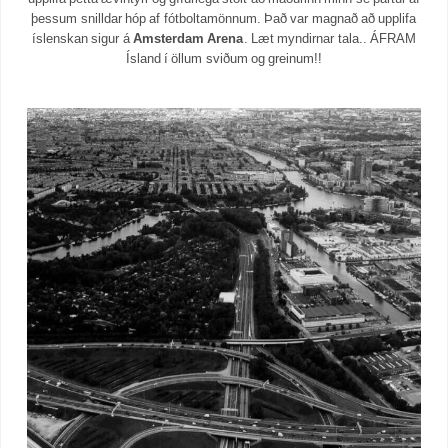
þessum snilldar hóp af fótboltamönnum. Það var magnað að upplifa
íslenskan sigur á
Amsterdam Arena
. Læt myndirnar tala.. ÁFRAM
Ísland í öllum sviðum og greinum!!