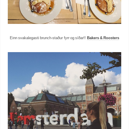
Einn svakalegasti brunch-staður fyrr og síðar!!
Bakers & Roosters