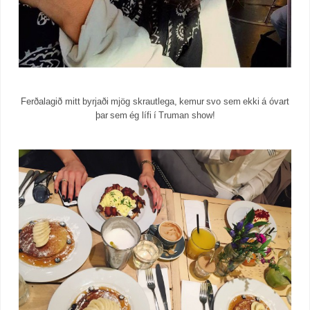
Ferðalagið mitt byrjaði mjög skrautlega, kemur svo sem ekki á óvart
þar sem ég lífi í Truman show!