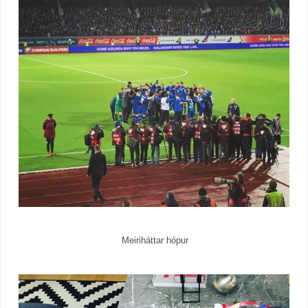
Meiriháttar hópur