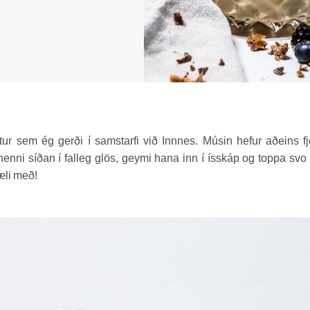
ttur sem ég gerði í samstarfi við Innnes. Músin hefur aðeins f
i henni síðan í falleg glös, geymi hana inn í ísskáp og toppa sv
Mæli með!