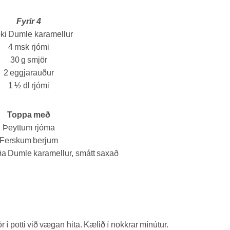
Fyrir 4
oki Dumle karamellur
4 msk rjómi
30 g smjör
2 eggjarauður
1 ½ dl rjómi
Toppa með
Þeyttum rjóma
Ferskum berjum
a Dumle karamellur, smátt saxað
í potti við vægan hita. Kælið í nokkrar mínútur.