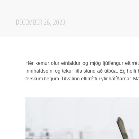
DECEMBER 28, 2020
Hér kemur ofur einfaldur og mjög ljúffengur eftirré
innihaldsefni og tekur litla stund að útbúa. Ég hell
ferskum berjum. Tilvalinn eftirréttur yfir hátíðarnar. 