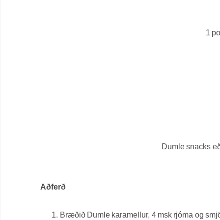
1 p
Dumle snacks eð
Aðferð
Bræðið Dumle karamellur, 4 msk rjóma og smjör 