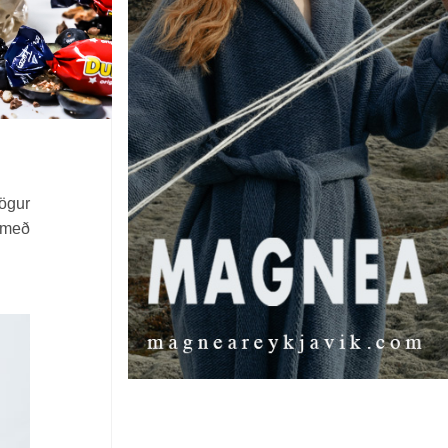
jögur
o með