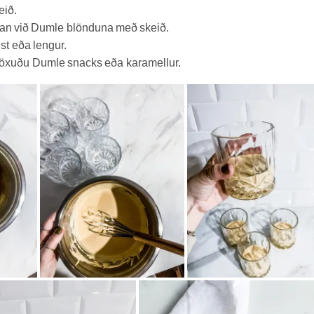
eið.
man við Dumle blönduna með skeið.
lst eða lengur.
söxuðu Dumle snacks eða karamellur.