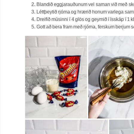
Blandið eggjarauðunum vel saman við með sk
Léttþeytið rjóma og hrærið honum varlega sa
Dreifið músinni í 4 glös og geymið í ísskáp í 1 k
Gott að bera fram með rjóma, ferskum berjum 