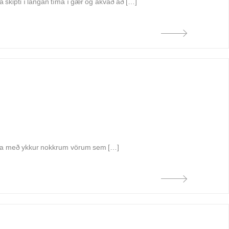
a skipti í langan tíma í gær og ákvað að […]
eila með ykkur nokkrum vörum sem […]