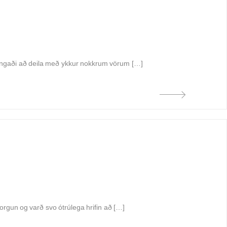
angaði að deila með ykkur nokkrum vörum […]
rgun og varð svo ótrúlega hrifin að […]