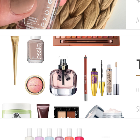
*N
A
H
S