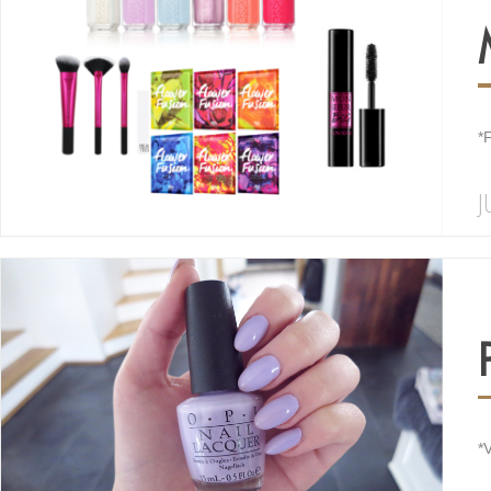
*
J
*