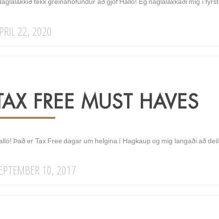
aglalakkið fékk greinahöfundur að gjöf Halló! Ég naglalakkaði mig í fyrst
PRIL 22, 2020
TAX FREE MUST HAVES
alló! Það er Tax Free dagar um helgina í Hagkaup og mig langaði að d
EPTEMBER 10, 2017