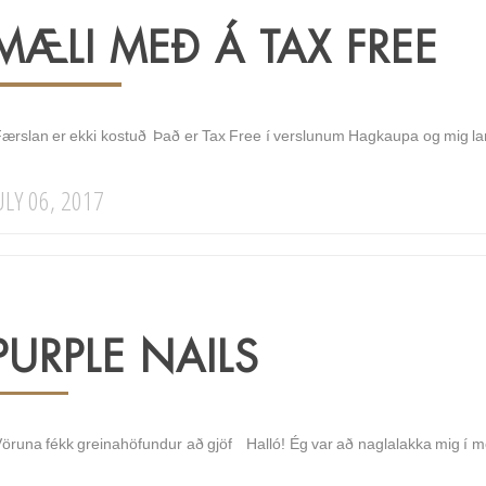
MÆLI MEÐ Á TAX FREE
Færslan er ekki kostuð Það er Tax Free í verslunum Hagkaupa og mig l
ULY 06, 2017
PURPLE NAILS
Vöruna fékk greinahöfundur að gjöf Halló! Ég var að naglalakka mig í mo