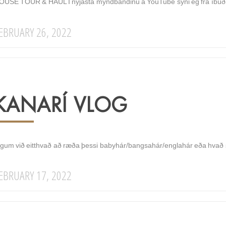
OUSE TOUR & HAUL Í nýjasta myndbandinu á YouTube sýni ég frá íbúðin
EBRUARY 26, 2022
KANARÍ VLOG
igum við eitthvað að ræða þessi babyhár/bangsahár/englahár eða hvað 
EBRUARY 17, 2022