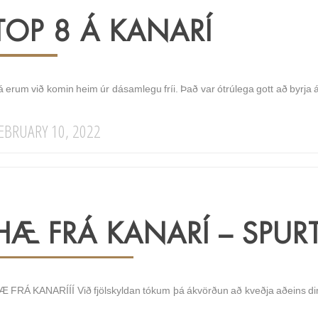
TOP 8 Á KANARÍ
 erum við komin heim úr dásamlegu fríi. Það var ótrúlega gott að byrja ár
EBRUARY 10, 2022
HÆ FRÁ KANARÍ – SPUR
Æ FRÁ KANARÍÍÍ Við fjölskyldan tókum þá ákvörðun að kveðja aðeins dimm