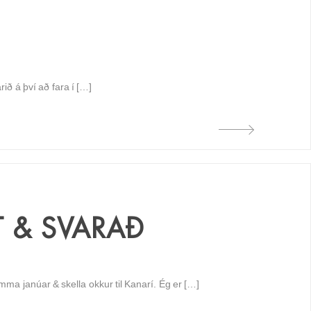
ið á því að fara í […]
T & SVARAÐ
a janúar & skella okkur til Kanarí. Ég er […]