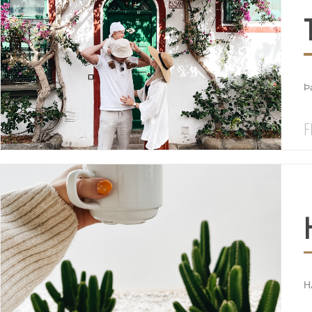
Þá
F
H