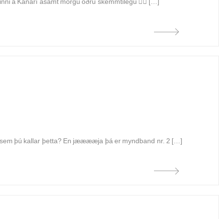
ni á Kanarí ásamt mörgu öðru skemmtilegu 👇🏻 […]
sem þú kallar þetta? En jææææja þá er myndband nr. 2 […]