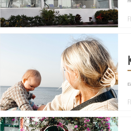
H
F
E
F