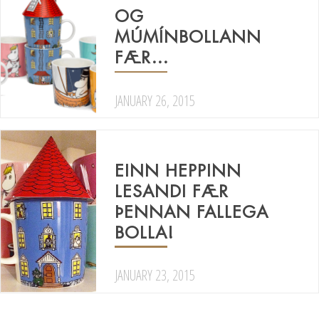
OG
MÚMÍNBOLLANN
FÆR…
JANUARY 26, 2015
EINN HEPPINN
LESANDI FÆR
ÞENNAN FALLEGA
BOLLA!
JANUARY 23, 2015