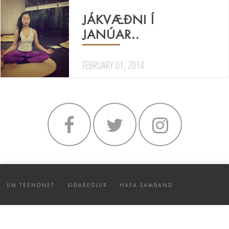
JÁKVÆÐNI Í
JANÚAR..
FEBRUARY 01, 2014
UM TRENDNET
SIÐAREGLUR
HAFA SAMBAND