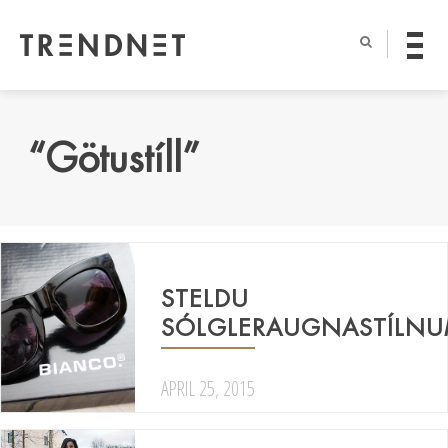
“Götustíll”
STELDU
SÓLGLERAUGNASTÍLNU
APRIL 25, 2015