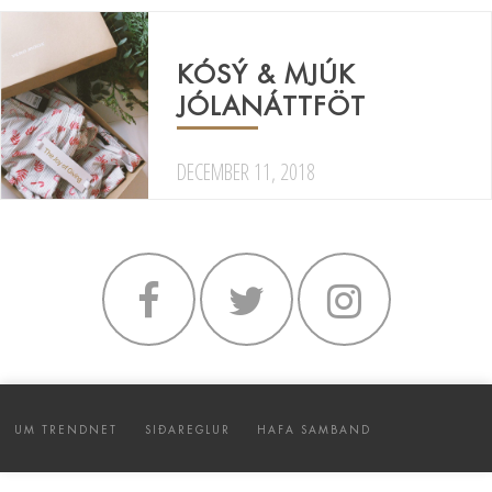
KÓSÝ & MJÚK
JÓLANÁTTFÖT
DECEMBER 11, 2018
UM TRENDNET
SIÐAREGLUR
HAFA SAMBAND