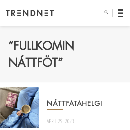
“FULLKOMIN
NÁTTFÖT”
NÁTTFATAHELGI
APRIL 29, 2023