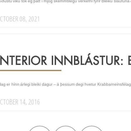
síðustu viku tók ég þátt í mjög skemmtilegu verkefni fyrir Bleiku slaufuna &
CTOBER 08, 2021
INTERIOR INNBLÁSTUR: 
dag er hinn árlegi bleiki dagur – á þessum degi hvetur Krabbameinsfélagið 
CTOBER 14, 2016