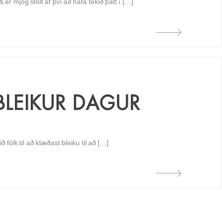
 er mjög stolt af því að hafa tekið þátt í […]
BLEIKUR DAGUR
fólk til að klæðast bleiku til að […]