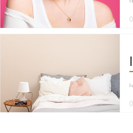
Í 
O
Í 
O