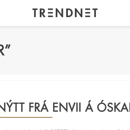
R”
NÝTT FRÁ ENVII Á ÓSK