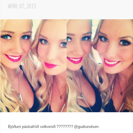
APRIL 07, 2013
Bjóðum páskafríið velkomið ???????? @gudrunolsen