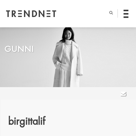
GUNNI
birgittalif