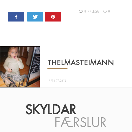
0 INNLEGG
0
Share
Tweet
Pin
THELMASTEIMANN
APRIL 07, 2013
SKYLDAR
FÆRSLUR