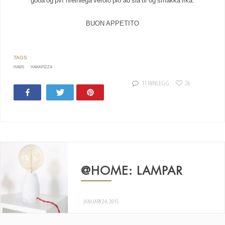
góða og því hreinlega verðið þið að slá til og smakka líka.
BUON APPETITO
HABS
HAKKPIZZA
11 INNLEGG
26
Share
Tweet
Pin
371
17
@HOME: LAMPAR
JANUARY 24, 2015