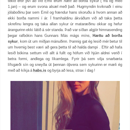
tekið eftir því að við Emil erum
hætt
að borða sykur ( frá og með
1.jan) – og erum svona alsæl með það. Hugmyndin kviknaði í einu
jólaboðinu þar sem Emil og frændur hans skoruðu á hvorn annan að
ekki borða nammi í ár. Í framhaldinu ákváðum við að taka þetta
skrefinu lengra og taka allan sykur úr mataræðinu okkar og hefur
árangurinn ekki látið á sér standa. Það var síðan algjör himnasending
þegar rafbókin hans Gunnars Más mágs míns,
Hættu að borða
sykur
, kom út um miðjan mánuðinn. Þannig gat ég lesið mér betur til
um hvernig best væri að gera þetta til að halda dampi . Eftir að hafa
lesið bókina settum við allt á fullt og höfum við hjúin aldrei verið í
betra formi, andlega og líkamlega. Fyrir þá sem vilja snarbæta
lífsgæði sín og sneyða út þennan óþvera sem sykurinn er mæli ég
með að kíkja á
habs.is
og byrja að lesa, strax í dag !