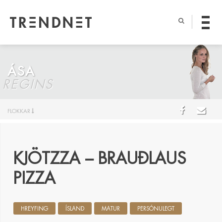
ÁSA
REGINS
FLOKKAR
KJÖTZZA – BRAUÐLAUS
PIZZA
HREYFING
ÍSLAND
MATUR
PERSÓNULEGT