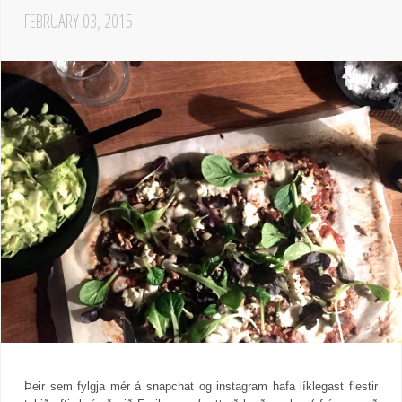
FEBRUARY 03, 2015
Þeir sem fylgja mér á snapchat og instagram hafa líklegast flestir