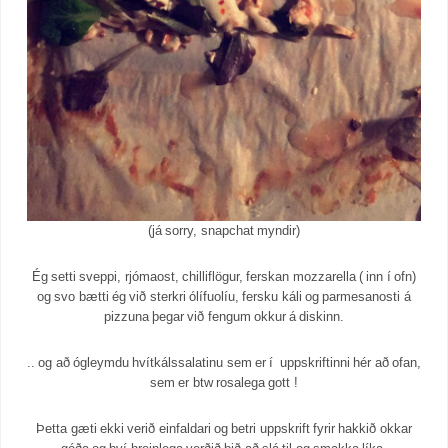
(já sorry, snapchat myndir)
Ég setti sveppi, rjómaost, chilliflögur, ferskan mozzarella ( inn í ofn)
og svo bætti ég við sterkri ólífuolíu, fersku káli og parmesanosti á
pizzuna þegar við fengum okkur á diskinn.
.. og að ógleymdu hvítkálssalatinu sem er í uppskriftinni hér að ofan,
sem er btw rosalega gott !
Þetta gæti ekki verið einfaldari og betri uppskrift fyrir hakkið okkar