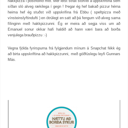
hakkpizza í pósthólfið mitt. Mér leist strax stórvel á uppskriftina sem
síðan sló alveg rækilega í gegn ! Þegar ég hef bakað pizzur hérna
heima hef ég stuðst við uppskrifina frá Ebbu ( speltpizza með
vínsteinslyftindufti ) en ótrúlegt en satt að þá fengum við alveg sama
fílinginn með hakkpizzunni. Ég er meira að segja viss um að
Emanuel sonur okkar hafi haldið að hann væri bara að borða
venjulega brauðpizzu :-)
Vegna fjölda fyrirspurna frá fylgjendum mínum á Snapchat fékk ég
að birta uppskriftina að hakkpizzunni, með góðfúslegu leyfi Gunnars
Más.