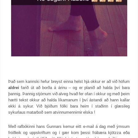
Það sem kannski hefur breyst einna helst hjá okkur er að við höfum
aldrei
farið út að borða á árinu – og er planið að halda því bara
þannig. Þannig stjórnum við alveg hvað fer ofan í okkur og með þeim
hætti tekst okkur að halda líkamanum í því ástandi að hann kallar
ekki á sykur. Við bjóðum fólki bara heim í staðinn í glæsileg
sykurlaus matarboð sem atvinnumennirnir elska !
Með rafbókinni hans Gunnars kemur eitt e-mail á dag með ýmsum
fróðleik og uppskriftum og í gær kom þessi frábæra kjötzza eða