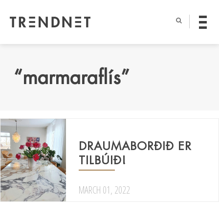
“marmaraflís”
DRAUMABORÐIÐ ER
TILBÚIÐ!
MARCH 01, 2022