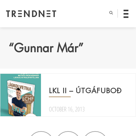
“Gunnar Már”
LKL II – ÚTGÁFUBOÐ
OCTOBER 16, 2013