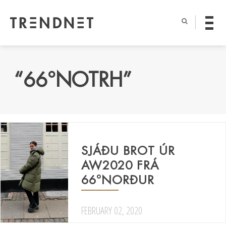
“66°NOTRH”
SJÁÐU BROT ÚR
AW2020 FRÁ
66°NORÐUR
FEBRUARY 02, 2020