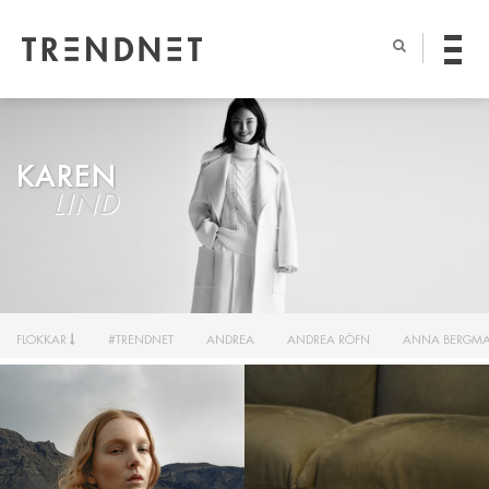
KAREN
LIND
FLOKKAR
#TRENDNET
ANDREA
ANDREA RÖFN
ANNA BERGM