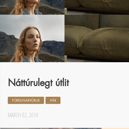
Náttúrulegt útlit
FÖRÐUNARVÖRUR
HÁR
MARCH 02, 2014