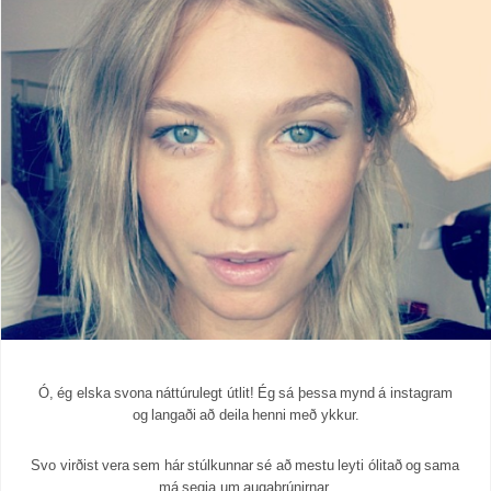
Ó, ég elska svona náttúrulegt útlit! Ég sá þessa mynd á instagram
og langaði að deila henni með ykkur.
Svo virðist vera sem hár stúlkunnar sé að mestu leyti ólitað og sama
má segja um augabrúnirnar.