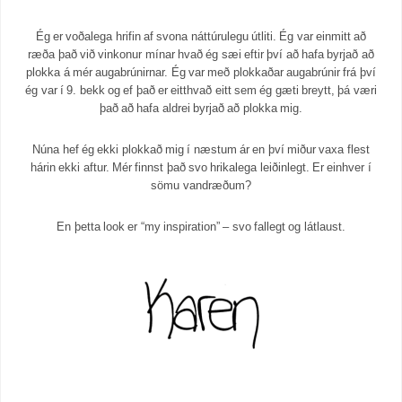
Ég er voðalega hrifin af svona náttúrulegu útliti. Ég var einmitt að
ræða það við vinkonur mínar hvað ég sæi eftir því að hafa byrjað að
plokka á mér augabrúnirnar. Ég var með plokkaðar augabrúnir frá því
ég var í 9. bekk og ef það er eitthvað eitt sem ég gæti breytt, þá væri
það að hafa aldrei byrjað að plokka mig.
Núna hef ég ekki plokkað mig í næstum ár en því miður vaxa flest
hárin ekki aftur. Mér finnst það svo hrikalega leiðinlegt. Er einhver í
sömu vandræðum?
En þetta look er “my inspiration” – svo fallegt og látlaust.