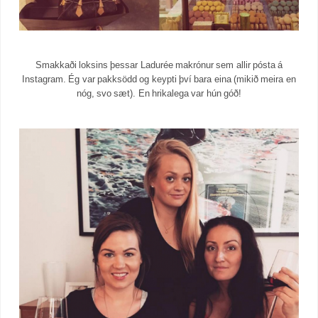
Smakkaði loksins þessar Ladurée makrónur sem allir pósta á
Instagram. Ég var pakksödd og keypti því bara eina (mikið meira en
nóg, svo sæt). En hrikalega var hún góð!