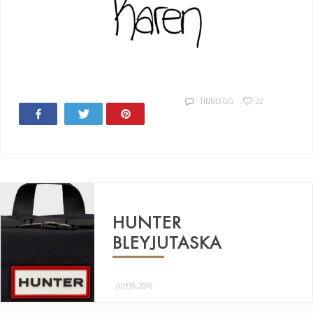
1 INNLEGG
22
Share
Tweet
Pin
31
HUNTER
BLEYJUTASKA
JULY 26, 2016