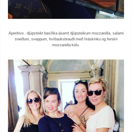
Aperitivo.. djúpsteikt basílika ásamt djúpsteikum mozzarella, salami
sneiðum, sveppum, hvítlauksbrauði með hráskinku og ferskri
mozzarella kúlu.