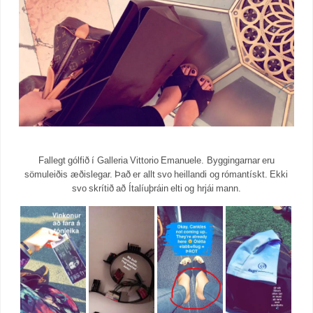
Fallegt gólfið í Galleria Vittorio Emanuele. Byggingarnar eru
sömuleiðis æðislegar. Það er allt svo heillandi og rómantískt. Ekki
svo skrítið að Ítalíuþráin elti og hrjái mann.