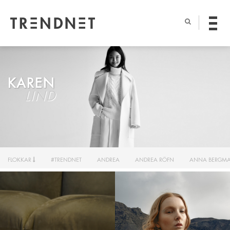
KAREN
LIND
FLOKKAR
#TRENDNET
ANDREA
ANDREA RÖFN
ANNA BERGM