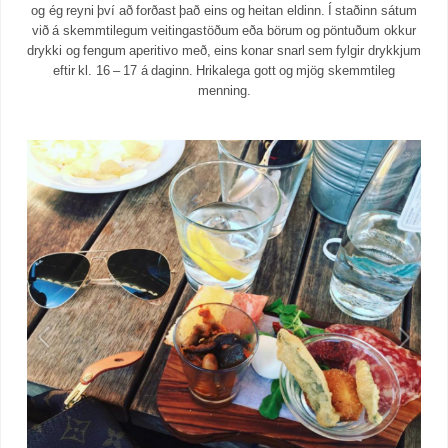
og ég reyni því að forðast það eins og heitan eldinn. Í staðinn sátum
við á skemmtilegum veitingastöðum eða börum og pöntuðum okkur
drykki og fengum aperitivo með, eins konar snarl sem fylgir drykkjum
eftir kl. 16 – 17 á daginn. Hrikalega gott og mjög skemmtileg
menning.