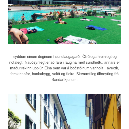
Eyddum einum deginum í sundlaugagarði. Ótrúlega hreinlegt og
notalegt. Nauðsynlegt er að fara í laugina með sundhettu, annars er
maður rekinn upp úr. Eina sem var á boðstólnum var hollt.. ávextir,
ferskir safar, bankabygg, salöt og fleira. Skemmtileg tilbreyting frá
Bandaríkjunum.