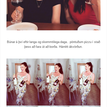
Búnar á því eftir langa og skemmtilega daga.. pöntuðum pizzu í stað
þess að fara út að borða. Hárrétt ákvörðun.