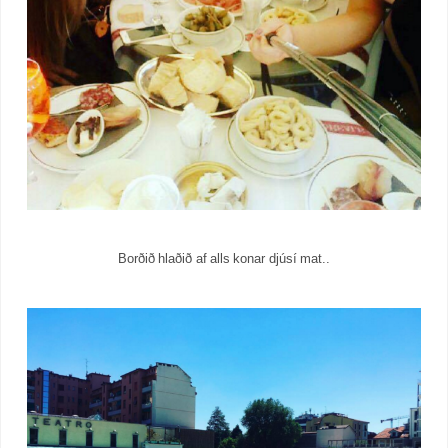
Borðið hlaðið af alls konar djúsí mat..