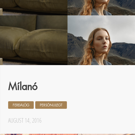
Mílanó
FERÐALÖG
PERSÓNULEGT
AUGUST 14, 2016