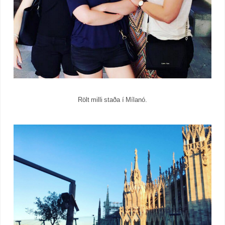
Rölt milli staða í Mílanó.