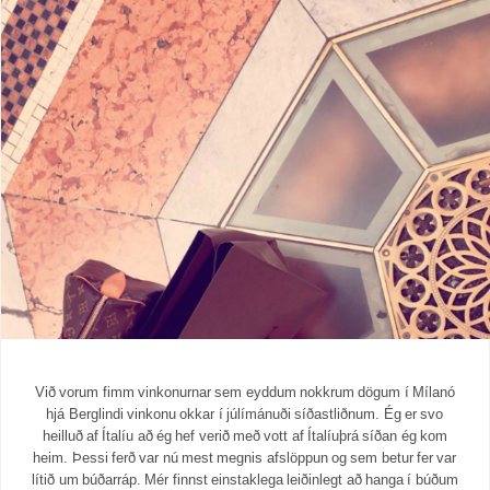
Við vorum fimm vinkonurnar sem eyddum nokkrum dögum í Mílanó
hjá Berglindi vinkonu okkar í júlímánuði síðastliðnum. Ég er svo
heilluð af Ítalíu að ég hef verið með vott af Ítalíuþrá síðan ég kom
heim. Þessi ferð var nú mest megnis afslöppun og sem betur fer var
lítið um búðarráp. Mér finnst einstaklega leiðinlegt að hanga í búðum