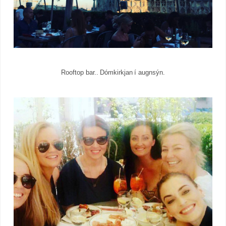
Rooftop bar.. Dómkirkjan í augnsýn.