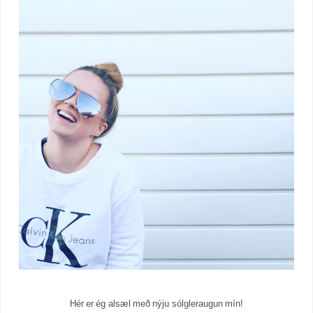
Hér er ég alsæl með nýju sólgleraugun mín!