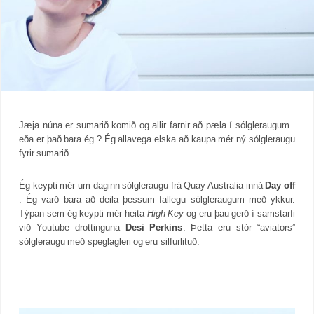
Jæja núna er sumarið komið og allir farnir að pæla í sólgleraugum..
eða er það bara ég ? Ég allavega elska að kaupa mér ný sólgleraugu
fyrir sumarið.
Ég keypti mér um daginn sólgleraugu frá Quay Australia inná
Day off
. Ég varð bara að deila þessum fallegu sólgleraugum með ykkur.
Týpan sem ég keypti mér heita
High Key
og eru þau gerð í samstarfi
við Youtube drottinguna
Desi Perkins
. Þetta eru stór “aviators”
sólgleraugu með speglagleri og eru silfurlituð.