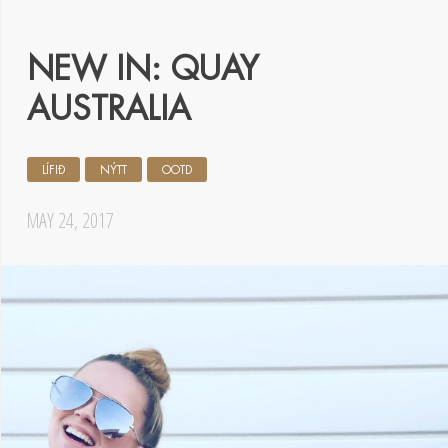
NEW IN: QUAY
AUSTRALIA
LÍFIÐ
NÝTT
OOTD
MAY 24, 2017