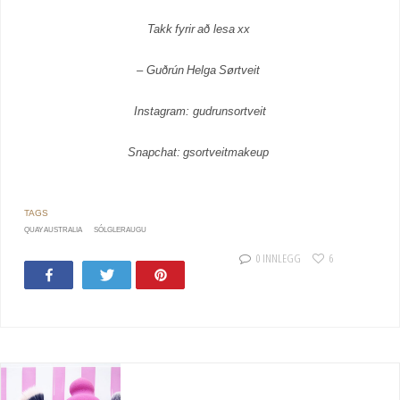
Takk fyrir að lesa xx
– Guðrún Helga Sørtveit
Instagram: gudrunsortveit
Snapchat: gsortveitmakeup
QUAY AUSTRALIA
SÓLGLERAUGU
0 INNLEGG
6
Share
Tweet
Pin
14