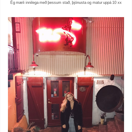
Ég mæli innilega með þessum stað, þjónusta og matur uppá 10 xx