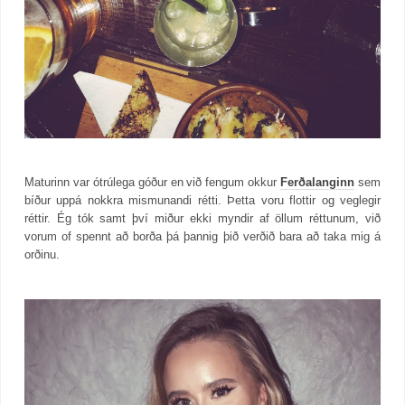
Maturinn var ótrúlega góður en við fengum okkur
Ferðalanginn
sem
bíður uppá nokkra mismunandi rétti. Þetta voru flottir og veglegir
réttir. Ég tók samt því miður ekki myndir af öllum réttunum, við
vorum of spennt að borða þá þannig þið verðið bara að taka mig á
orðinu.