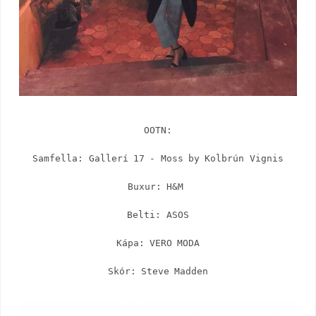
OOTN:

Samfella: Gallerí 17 - Moss by Kolbrún Vignis

Buxur: H&M 

Belti: ASOS

Kápa: VERO MODA

Skór: Steve Madden
