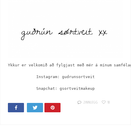
Ykkur er velkomið að fylgjast með mér á mínum samfélag
Instagram: gudrunsortveit

Snapchat: gsortveitmakeup
2 INNLEGG
10
Share
Tweet
Pin
16