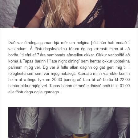
Það var ótrúlega gaman hjá mér um helgina þótt hún hafi endað í
veikindum. Á föstudagskvöldinu fórum ég og kærasti minn út að
borða í tilefni af 7 ára sambands afmælinu okkar. Okkur var boðið að
koma á Tapas barinn í “late night dining” sem hentar okkur upptekna
parinum mjög vel. Ég var á fullu allan daginn og gat gert mig til í
rólegheitunum sem var mjög notalegt. Kærasti minn var ekki komin
heim af æfingu fyrr en 20:30 þannig að fara út að borða kl 22:00
hentar okkur mjög vel. Tapas barinn er með eldhúsið opið til kl 01:00
alla föstudaga og laugardaga.