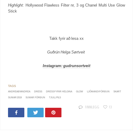
Highlight:
Hollywood Flawless Filter nr, 3 og Chanel Multi Use Glow
Stick
Takk fyrir að lesa xx
Guðrún Helga Sørtveit
Instagram: gudrunsortveit
ANDREABYANDREA
DRESS
DRESS FYRIR HELGINA
GLOW
LJÓMANDI FÖRÐUN
SKART
SUMAR 2019
SUMAR FÖRÐUN
TJULL PILS
1 INNLEGG
13
Share
Tweet
Pin