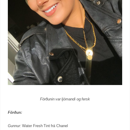
Förðunin var ljómandi og fersk
Förðun:
Gunnur:
Water Fresh Tint frá Chanel