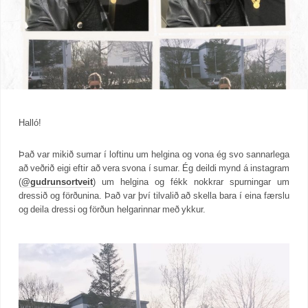
Halló!
Það var mikið sumar í loftinu um helgina og vona ég svo sannarlega
að veðrið eigi eftir að vera svona í sumar. Ég deildi mynd á instagram
(
@gudrunsortveit
) um helgina og fékk nokkrar spurningar um
dressið og förðunina. Það var því tilvalið að skella bara í eina færslu
og deila dressi og förðun helgarinnar með ykkur.