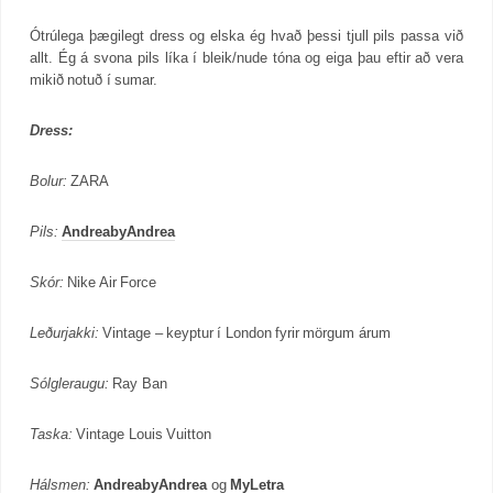
Ótrúlega þægilegt dress og elska ég hvað þessi tjull pils passa við
allt. Ég á svona pils líka í bleik/nude tóna og eiga þau eftir að vera
mikið notuð í sumar.
Dress:
Bolur:
ZARA
Pils:
AndreabyAndrea
Skór:
Nike Air Force
Leðurjakki:
Vintage – keyptur í London fyrir mörgum árum
Sólgleraugu:
Ray Ban
Taska:
Vintage Louis Vuitton
Hálsmen:
AndreabyAndrea
og
MyLetra