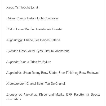
Farði:
Ysl Touche Eclat
Hyljari:
Clarins Instant Light Concealer
Púður:
Laura Mercier Translucent Powder
Augnskuggi:
Chanel Les Beiges Palette
Eyeliner:
Gosh Metal Eyes í litnum Moonstone
Augnhár:
Duos & Trios frá Eylure
Augabrúnir:
Urban Decay Brow Blade, Brow Finish og Brow Endowed
Krem bronzer:
Chanel Soleil Tan De Chanel
Bronzer og kinnalitur:
Khloé and Malika BFF Palette frá Becca
Cosmetics