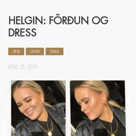
HELGIN: FÖRÐUN OG
DRESS
LÍFIÐ
OOTD
TÍSKA
APRIL 29, 2019