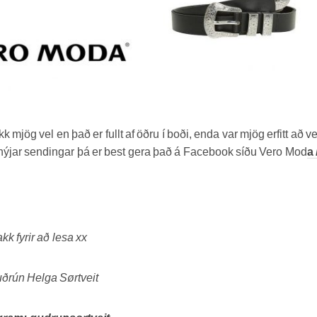
mjög vel en það er fullt af öðru í boði, enda var mjög erfitt að ve
eða nýjar sendingar þá er best gera það á Facebook síðu Vero Mod
a
kk fyrir að lesa xx
ðrún Helga Sørtveit