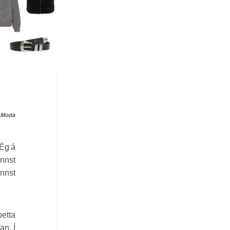
o Moda
 Ég á
innst
innst
þetta
an. Í