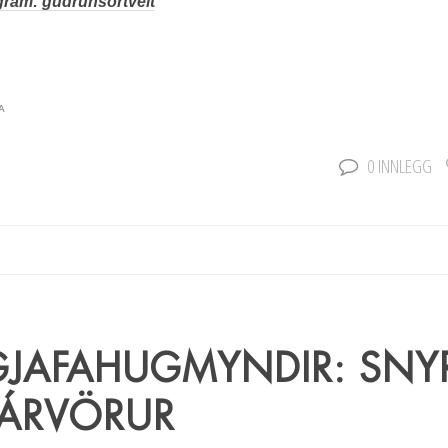
gram: gudrunsortveit
A
0 INNLEGG
GJAFAHUGMYNDIR: SNYR
ÁRVÖRUR