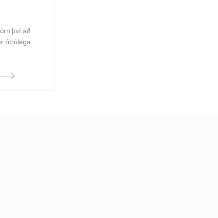
törn því að
er ótrúlega