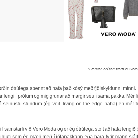
*Færslan er í samstarfi við Ver
 ég orðin ótrúlega spennt að hafa það kósý með fjölskyldunni minni.
ar lengi í prófum og mig grunar að margir séu í sama pakka. Mér f
á seinustu stundum (ég veit, living on the edge haha) en mér f
.
 í samstarfi við Vero Moda og er ég ótrúlega stolt að hafa fengið 
gihluti sem ég mæli með í jólapakkann eða bara fyrir mann sjálf