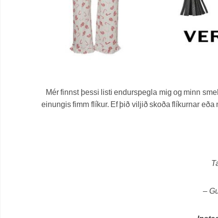
Mér finnst þessi listi endurspegla mig og minn smekk 
einungis fimm flíkur. Ef þið viljið skoða flíkurnar 
Ta
– Gu