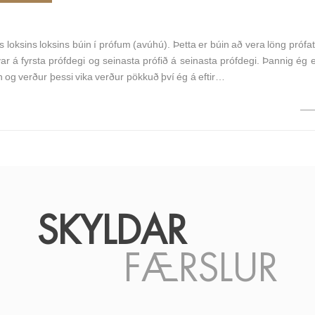
ns loksins loksins búin í prófum (avúhú). Þetta er búin að vera löng prófa
 var á fyrsta prófdegi og seinasta prófið á seinasta prófdegi. Þannig ég 
 og verður þessi vika verður pökkuð því ég á eftir…
SKYLDAR
FÆRSLUR