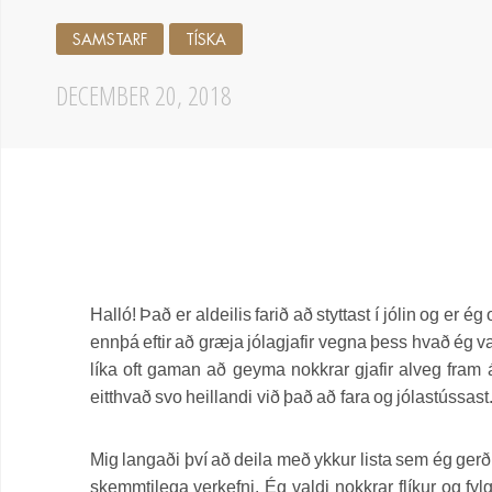
SAMSTARF
TÍSKA
DECEMBER 20, 2018
Halló! Það er aldeilis farið að styttast í jólin og er
ennþá eftir að græja jólagjafir vegna þess hvað ég v
líka oft gaman að geyma nokkrar gjafir alveg fram 
eitthvað svo heillandi við það að fara og jólastússast
Mig langaði því að deila með ykkur lista sem ég gerði
skemmtilega verkefni. Ég valdi nokkrar flíkur og fyl