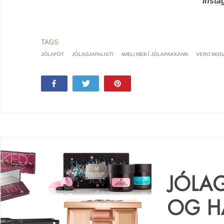
Insta
JÓLAFÖT
JÓLAGJAFALISTI
MÆLI MEÐ Í JÓLAPAKKANN
VERO MOD
Share
Tweet
Pin
15
JÓLA
OG H