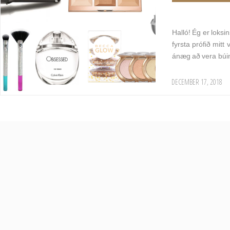
Halló! Ég er loksi
fyrsta prófið mitt
ánæg að vera búin
DECEMBER 17, 2018