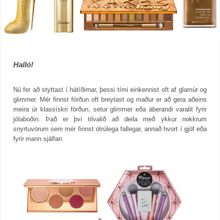
Halló!
Nú fer að styttast í hátíðirnar, þessi tími einkennist oft af glamúr og
glimmer. Mér finnst förðun oft breytast og maður er að gera aðeins
meira úr klassískri förðun, setur glimmer eða áberandi varalit fyrir
jólaboðin. Það er því tilvalið að deila með ykkur nokkrum
snyrtuvörum sem mér finnst ótrúlega fallegar, annað hvort í gjöf eða
fyrir mann sjálfan.