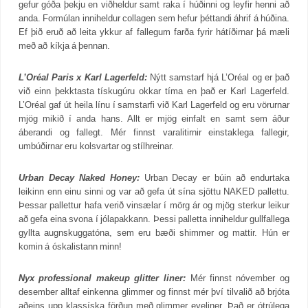
gefur góða þekju en viðheldur samt raka í húðinni og leyfir henni að
anda. Formúlan inniheldur collagen sem hefur þéttandi áhrif á húðina.
Ef þið eruð að leita ykkur af fallegum farða fyrir hátíðirnar þá mæli
með að kíkja á þennan.
L’Oréal Paris x Karl Lagerfeld:
Nýtt samstarf hjá L’Oréal og er það
við einn þekktasta tískugúru okkar tíma en það er Karl Lagerfeld.
L’Oréal gaf út heila línu í samstarfi við Karl Lagerfeld og eru vörurnar
mjög mikið í anda hans. Allt er mjög einfalt en samt sem áður
áberandi og fallegt. Mér finnst varalitirnir einstaklega fallegir,
umbúðirnar eru kolsvartar og stílhreinar.
Urban Decay Naked Honey:
Urban Decay er búin að endurtaka
leikinn enn einu sinni og var að gefa út sína sjöttu NAKED pallettu.
Þessar pallettur hafa verið vinsælar í mörg ár og mjög sterkur leikur
að gefa eina svona í jólapakkann. Þessi palletta inniheldur gullfallega
gyllta augnskuggatóna, sem eru bæði shimmer og mattir. Hún er
komin á óskalistann minn!
Nyx professional makeup glitter liner:
Mér finnst nóvember og
desember alltaf einkenna glimmer og finnst mér því tilvalið að brjóta
aðeins upp klassíska förðun með glimmer eyeliner. Það er ótrúlega