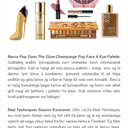
Becca Pop Goes The Glow Champange Pop Face & Eye Palette:
Gullfalleg andlits ljómapalletta sem inniheldur fimm mismunandi
ljómapúður. Það er hægt að nota þessa pallettu í margt, eins og til
dæmis fyrir ljóma á kinnbeinin, ljómandi sólarpúður til að hlýja
andlitið og gefa ljóma og síðan er hægt að nota sem kinnaliti. Becca
er mjög framanlega þegar kemur að ljómapúðrum og finnst mér alltaf
góð kaup að fjárfesta í pallettu frá þeim. Það skemmir síðan ekki
hvað pakkningarnar eru fallegar!
Real Techniques Season Exclusive:
Jólin í ár frá Real Techniques
eru með þeim flottari sem ég hef séð frá þeim og er ég einstaklega
spennt að segja ykkur betur frá því seinna hérna á Trendnet. Ég fékk
þetta sett fyrir nokkrum mánuðum og búin að vita af þessu lengi,