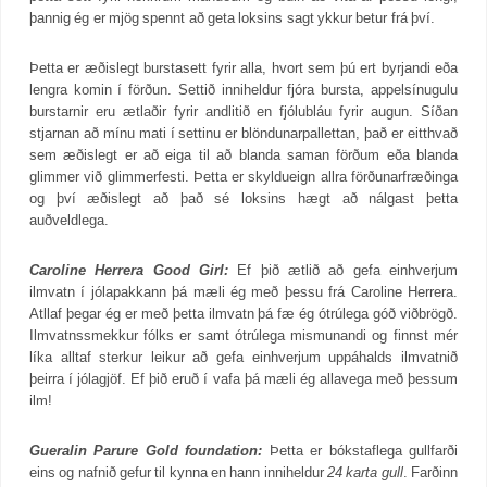
þannig ég er mjög spennt að geta loksins sagt ykkur betur frá því.
Þetta er æðislegt burstasett fyrir alla, hvort sem þú ert byrjandi eða
lengra komin í förðun. Settið inniheldur fjóra bursta, appelsínugulu
burstarnir eru ætlaðir fyrir andlitið en fjólubláu fyrir augun. Síðan
stjarnan að mínu mati í settinu er blöndunarpallettan, það er eitthvað
sem æðislegt er að eiga til að blanda saman förðum eða blanda
glimmer við glimmerfesti. Þetta er skyldueign allra förðunarfræðinga
og því æðislegt að það sé loksins hægt að nálgast þetta
auðveldlega.
Caroline Herrera Good Girl:
Ef þið ætlið að gefa einhverjum
ilmvatn í jólapakkann þá mæli ég með þessu frá Caroline Herrera.
Atllaf þegar ég er með þetta ilmvatn þá fæ ég ótrúlega góð viðbrögð.
Ilmvatnssmekkur fólks er samt ótrúlega mismunandi og finnst mér
líka alltaf sterkur leikur að gefa einhverjum uppáhalds ilmvatnið
þeirra í jólagjöf. Ef þið eruð í vafa þá mæli ég allavega með þessum
ilm!
Gueralin Parure Gold foundation:
Þetta er bókstaflega gullfarði
eins og nafnið gefur til kynna en hann inniheldur
24 karta gull
. Farðinn