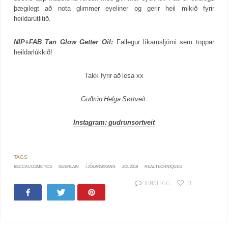
þægilegt að nota glimmer eyeliner og gerir heil mikið fyrir
heildarútlitið.
NIP+FAB Tan Glow Getter Oil:
Fallegur líkamsljómi sem toppar
heildarlúkkið!
Takk fyrir að lesa xx
Guðrún Helga Sørtveit
Instagram: gudrunsortveit
BECCA COSMETICS
GUERLAIN
Í JÓLAPAKKANN
JÓL 2019
REAL TECHNIQUES
0 INNLEGG
11
Share
Tweet
Pin