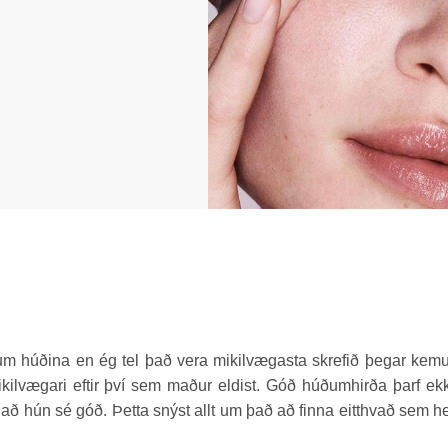
um húðina en ég tel það vera mikilvægasta skrefið þegar kem
ikilvægari eftir því sem maður eldist. Góð húðumhirða þarf ek
 að hún sé góð. Þetta snýst allt um það að finna eitthvað sem h