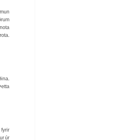
r mun
ðrum
 nota
rota.
ðina.
Þetta
fyrir
ur úr