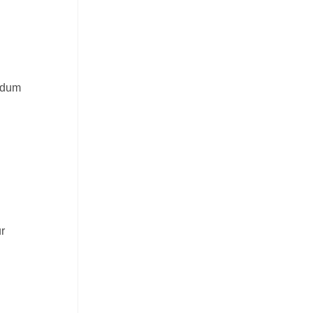
ildum
r