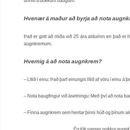
unnið á dökkum baugum.
Hvenær á maður að byrja að nota augn
Það er gott að miða við 25 ára aldurinn en það er
augnkremum.
Hvernig á að nota augnkrem?
– Lítið í einu: Það þarf einungis lítið af vöru í einu á 
– Nota baugfingur við ásetningu: Með því að nota ba
– Finna augnkrem sem hentar þinni húð og þínum ald
Ég tók saman nokkur augnk