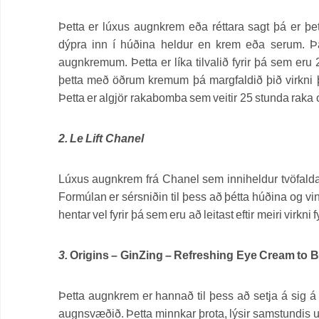
Þetta er lúxus augnkrem eða réttara sagt þá er þ
dýpra inn í húðina heldur en krem eða serum. 
augnkremum. Þetta er líka tilvalið fyrir þá sem eru
þetta með öðrum kremum þá margfaldið þið virkni þei
Þetta er algjör rakabomba sem veitir 25 stunda raka o
2. Le Lift Chanel
Lúxus augnkrem frá Chanel sem inniheldur tvöfalda
Formúlan er sérsniðin til þess að þétta húðina og vi
hentar vel fyrir þá sem eru að leitast eftir meiri virkni 
3.
Origins – GinZing – Refreshing Eye Cream to 
Þetta augnkrem er hannað til þess að setja á sig á m
augnsvæðið. Þetta minnkar þrota, lýsir samstundis 