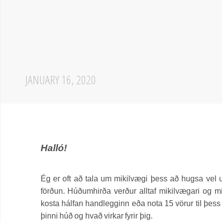
JANUARY 16, 2020
Halló!
Ég er oft að tala um mikilvægi þess að hugsa vel 
förðun. Húðumhirða verður alltaf mikilvægari og m
kosta hálfan handlegginn eða nota 15 vörur til þess
þinni húð og hvað virkar fyrir þig.