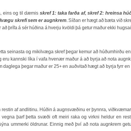
m, eins og til dæmis
skref 1: taka farða af, skref 2: hreinsa hú
kilvægu skrefi sem er augnkrem
. Síðan er hægt að bæta við sk
r að þrífa á sér húðina á hverju kvöldi þá getur maður ekki hugsa
þetta seinasta og mikilvæga skref þegar kemur að húðumhirðu e
g eru kannski líka í vafa hvenær maður á að byrja að nota augn
em daglega þegar maður er 25+ en auðvitað hægt að byrja fyrr en
estin af andlitinu. Húðin á augnsvæðinu er þynnra, viðkvæma
s vegna þarf þetta svæði oft meiri raka og virkni heldur en rest
 að sýna ummerki öldrunar. Einnig með því að nota augnkrem get