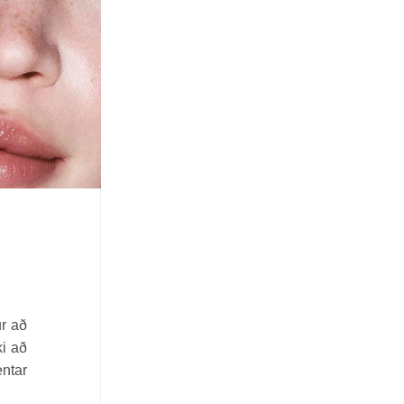
ur að
ki að
entar