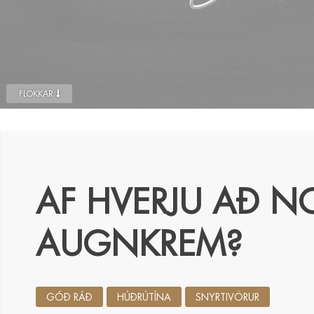
FLOKKAR
AF HVERJU AÐ N
AUGNKREM?
GÓÐ RÁÐ
HÚÐRÚTÍNA
SNYRTIVÖRUR