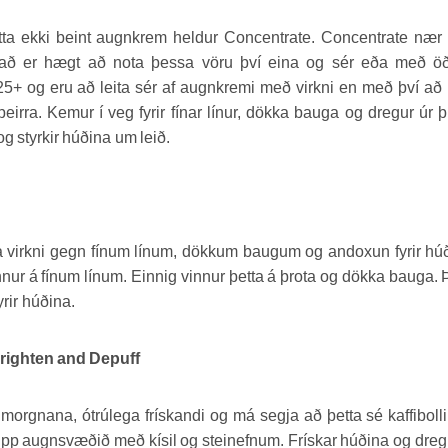
etta ekki beint augnkrem heldur Concentrate. Concentrate næ
Það er hægt að nota þessa vöru því eina og sér eða með ö
 25+ og eru að leita sér af augnkremi með virkni en með því að
rra. Kemur í veg fyrir fínar línur, dökka bauga og dregur úr þ
g styrkir húðina um leið.
 virkni gegn fínum línum, dökkum baugum og andoxun fyrir hú
nnur á fínum línum. Einnig vinnur þetta á þrota og dökka bauga. 
fyrir húðina.
Brighten and Depuff
orgnana, ótrúlega frískandi og má segja að þetta sé kaffibolli 
upp augnsvæðið með kísil og steinefnum. Frískar húðina og dreg