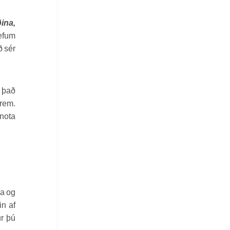
ðina,
refum
ð sér
n það
krem.
 nota
ra og
in af
ur þú