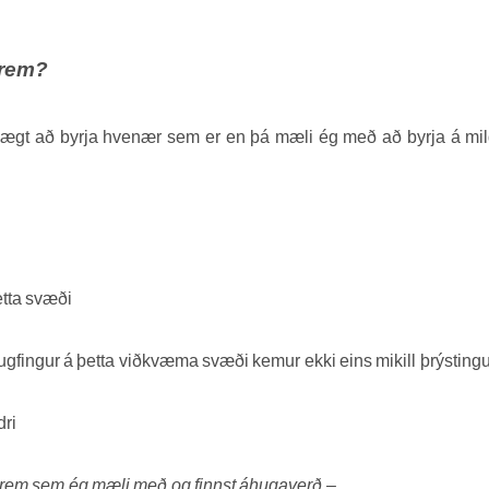
krem?
 hægt að byrja hvenær sem er en þá mæli ég með að byrja á m
þetta svæði
ugfingur á þetta viðkvæma svæði kemur ekki eins mikill þrýstingu
ri
rem sem ég mæli með og finnst áhugaverð –