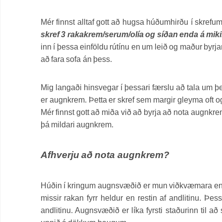
Mér finnst alltaf gott að hugsa húðumhirðu í skrefu
skref 3 rakakrem/serum/olía og síðan enda á mi
inn í þessa einföldu rútínu en um leið og maður byrja
að fara sofa án þess.
Mig langaði hinsvegar í þessari færslu að tala um 
er augnkrem. Þetta er skref sem margir gleyma oft o
Mér finnst gott að miða við að byrja að nota augnkr
þá mildari augnkrem.
Afhverju að nota augnkrem?
Húðin í kringum augnsvæðið er mun viðkvæmara en r
missir rakan fyrr heldur en restin af andlitinu. Þes
andlitinu. Augnsvæðið er líka fyrsti staðurinn til